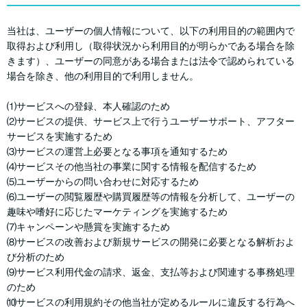
当社は、ユーザーの個人情報について、以下の利用目的の範囲内で
取得および利用し（取得状況から利用目的が明らかである場合を除
きます）、ユーザーの同意がある場合または法令で認められている
場合を除き、他の利用目的で利用しません。
⑴サービスへの登録、本人確認のため
⑵サービスの提供、サービス上で行うユーザーサポート、アフター
サービスを実施するため
⑶サービスの運営上必要となる事項を通知するため
⑷サービスその他当社の事業に関する情報を配信するため
⑸ユーザーからの問い合わせに対応するため
⑹ユーザーの閲覧履歴や購買履歴等の情報を分析して、ユーザーの
趣味や嗜好に応じたマーケティングを実施するため
⑺キャンペーンや懸賞を実施するため
⑻サービスの改善および新規サービスの開発に必要となる解析およ
び分析のため
⑼サービス利用代金の請求、返金、支払等および関連する事務処理
のため
⑽サービスの利用規約その他当社が定めるルールに違反する行為へ