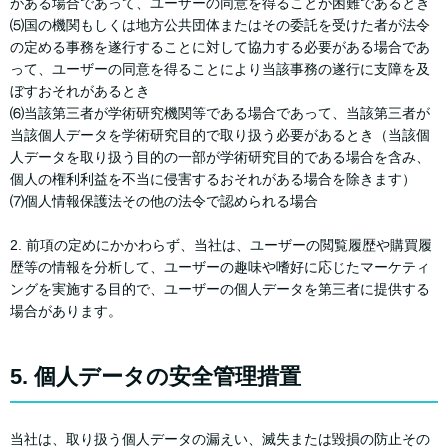
がある場合であって、ユーザーの同意を得ることが困難であるとき
⑸国の機関もしくは地方公共団体またはその委託を受けた者が法令
の定める事務を遂行することに対して協力する必要がある場合であ
って、ユーザーの同意を得ることにより当該事務の遂行に支障を及
ぼすおそれがあるとき
⑹当該第三者が学術研究機関等である場合であって、当該第三者が
当該個人データを学術研究目的で取り扱う必要があるとき（当該個
人データを取り扱う目的の一部が学術研究目的である場合を含み、
個人の権利利益を不当に侵害するおそれがある場合を除きます）
⑺個人情報保護法その他の法令で認められる場合
2. 前項の定めにかかわらず、当社は、ユーザーの閲覧履歴や購買履
歴等の情報を分析して、ユーザーの趣味や嗜好に応じたマーケティ
ングを実施する目的で、ユーザーの個人データを第三者に提供する
場合があります。
5. 個人データの安全管理措置
当社は、取り扱う個人データの漏えい、滅失または毀損の防止その